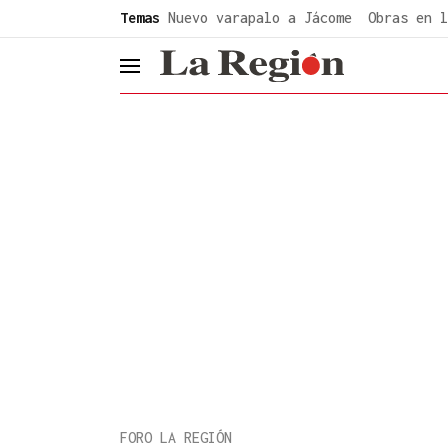
common.go-to-content
Temas
Nuevo varapalo a Jácome
Obras en l
header.menu.open
FORO LA REGIÓN