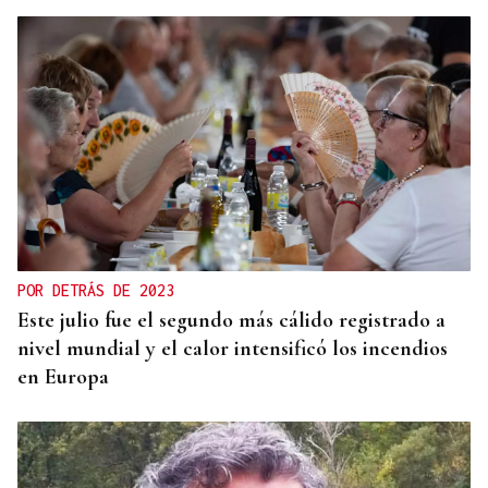
ÁLBUM DE FOTOS
Galería | Mario Ruiz-Tagle, CEO de Iberdrola
España, congrega a numerosas personalidades en
el Foro La Región
POR DETRÁS DE 2023
Este julio fue el segundo más cálido registrado a
nivel mundial y el calor intensificó los incendios
en Europa