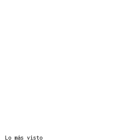
El Rallyshow vuelve a As Pontes
Lo más visto