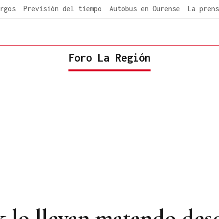
rgos
Previsión del tiempo
Autobus en Ourense
La prens
Foro La Región
ck lo llevan matando des