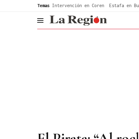
common.go-to-content
Temas
Intervención en Coren
Estafa en Bu
header.menu.open
El Pirata: “Al ro