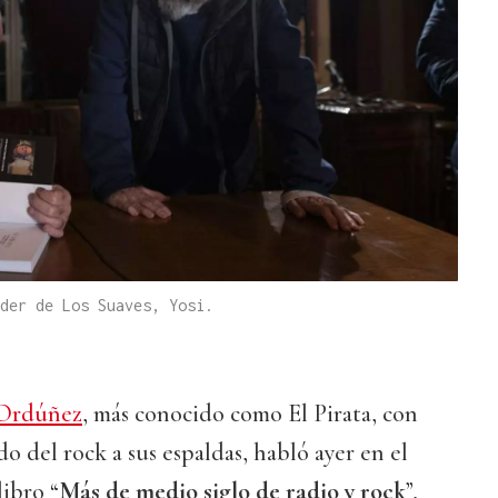
der de Los Suaves, Yosi.
 Ordúñez
, más conocido como El Pirata, con
o del rock a sus espaldas, habló ayer en el
ibro “
Más de medio siglo de radio y rock
”,