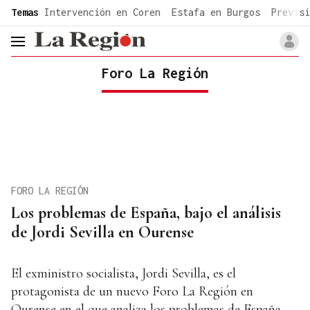
common.go-to-content
Temas
Intervención en Coren
Estafa en Burgos
Previsi
header.menu.open
Foro La Región
FORO LA REGIÓN
Los problemas de España, bajo el análisis
de Jordi Sevilla en Ourense
El exministro socialista, Jordi Sevilla, es el
protagonista de un nuevo Foro La Región en
Ourense en el que analiza los problemas de España