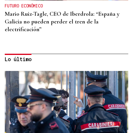
FUTURO ECONÓMICO
Mario Ruiz-Tagle, CEO de Iberdrola: “España y
Galicia no pueden perder el tren de la
electrificación”
Lo último
ÁLBUM DE FOTOS
Galería | Mario Ruiz-Tagle, CEO de Iberdrola
España, congrega a numerosas personalidades en
el Foro La Región