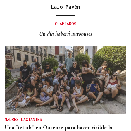
Galería | Mario Ruiz-Tagle, CEO de Iberdrola
Lalo Pavón
España, congrega a numerosas personalidades en
el Foro La Región
O AFIADOR
Un día haberá autobuses
MADRES LACTANTES
Una "tetada" en Ourense para hacer visible la