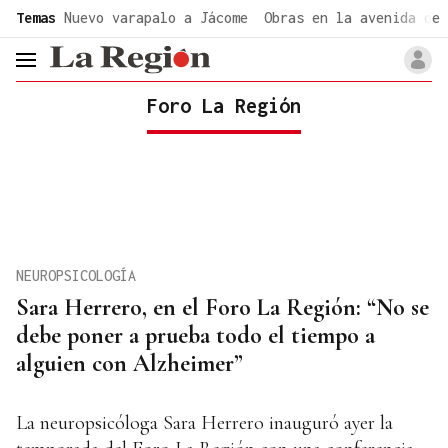
common.go-to-content
Temas
Nuevo varapalo a Jácome
Obras en la avenida de 
header.menu.open
Foro La Región
NEUROPSICOLOGÍA
Sara Herrero, en el Foro La Región: “No se
debe poner a prueba todo el tiempo a
alguien con Alzheimer”
La neuropsicóloga Sara Herrero inauguró ayer la