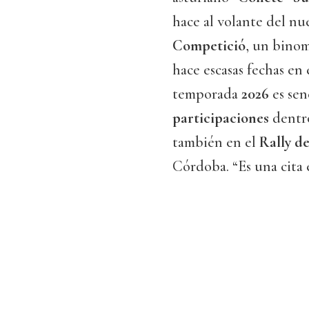
hace al volante del n
Competició
, un binom
hace escasas fechas en 
temporada
2026
es sen
participaciones
dentro
también en el
Rally d
Córdoba. “Es una cita e