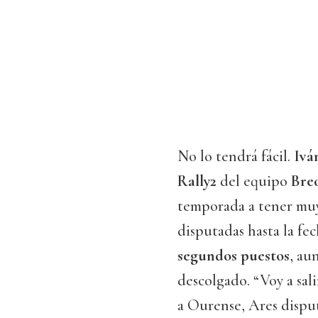
No lo tendrá fácil.
Ivá
Rally2
del equipo
Bre
temporada a tener muy 
disputadas hasta la fe
segundos puestos
, au
descolgado. “Voy a sali
a Ourense, Ares disput