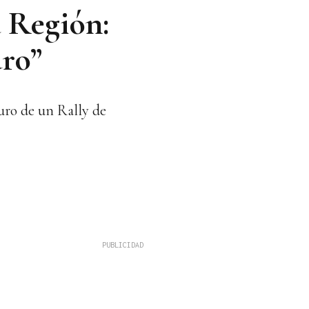
a Región:
uro”
turo de un Rally de