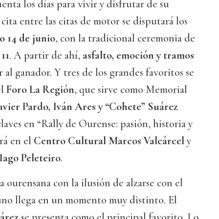
enta los días para vivir y disfrutar de su
 cita entre las citas de motor se disputará los
o 14 de junio
, con la tradicional ceremonia de
 11
. A partir de ahí,
asfalto, emoción y tramos
 al ganador. Y tres de los grandes favoritos se
el
Foro La Región
, que sirve como Memorial
avier Pardo, Iván Ares y “Cohete” Suárez
laves en “Rally de Ourense: pasión, historia y
ará en el
Centro Cultural Marcos Valcárcel
y
Iago Peleteiro
.
ta ourensana con la ilusión de alzarse con el
uno llega en un momento muy distinto. El
árez
se presenta como el principal favorito. Lo