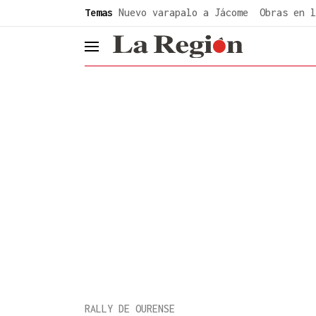
common.go-to-content
Temas
Nuevo varapalo a Jácome
Obras en l
header.menu.open
RALLY DE OURENSE