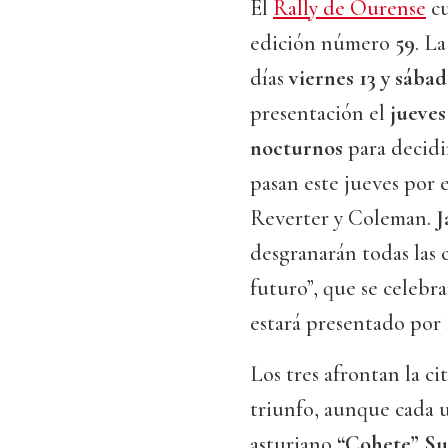
El
Rally de Ourense
cu
edición número
59
. La
días
viernes 13 y sábad
presentación el
jueves
nocturnos
para decidir
pasan este jueves por 
Reverter y Coleman.
J
desgranarán todas las c
futuro”, que se celebr
estará presentado por
Los tres afrontan la ci
triunfo, aunque cada 
asturiano
“Cohete” Su