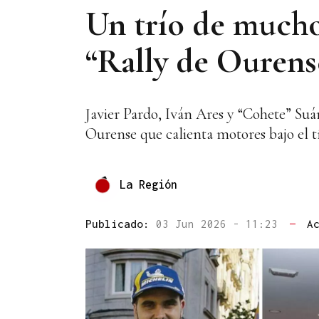
Un trío de mucho
“Rally de Ourense
Javier Pardo, Iván Ares y “Cohete” Suár
Ourense que calienta motores bajo el tí
La Región
Publicado:
03 Jun 2026 - 11:23
—
A