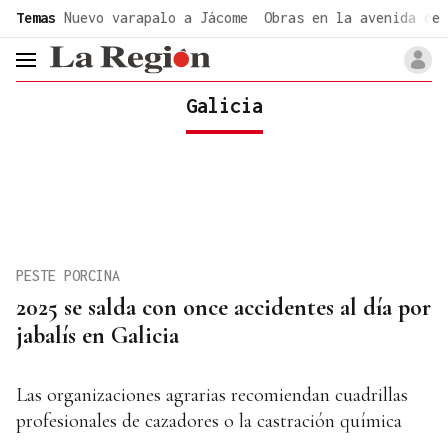
common.go-to-content
Temas
Nuevo varapalo a Jácome
Obras en la avenida de 
header.menu.open
Galicia
PESTE PORCINA
2025 se salda con once accidentes al día por
jabalís en Galicia
Las organizaciones agrarias recomiendan cuadrillas
profesionales de cazadores o la castración química