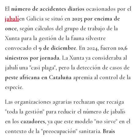
El
número de accidentes diarios
ocasionados por el
jabalí
en Galicia se situó en
2025 por encima de
once
, según cálculos del grupo de trabajo de la
Xunta para la gestión de la fauna silvestre
convocado el
9 de diciembre
. En 2024, fueron
10,6
siniestros por jornada
. La Xunta ya consideraba al
jabalí una "casi plaga", pero la detección de casos de
peste africana en Cataluña
apremia al control de la
especie.
Las organizaciones agrarias rechazan que recaiga
"toda la gestión" para reducir el número de jabalís
en los
cazadores
, ya que este modelo "no sirve" en el
contexto de la "preocupación" sanitaria.
Brais