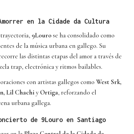
Amorrer
en la Cidade da Cultura
trayectoria,
9Louro
se ha consolidado como
entes de la música urbana en gallego. Su
 recorre las distintas etapas del amor a través de
la trap, electrónica y ritmos bailables.
oraciones con artistas gallegos como
West Srk,
n, Lil Chachi
y
Ortiga
, reforzando el
ena urbana gallega.
oncierto de 9Louro en Santiago
gar en la
Plaza Central de la Cidade da