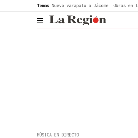
common.go-to-content
Temas
Nuevo varapalo a Jácome
Obras en l
header.menu.open
MÚSICA EN DIRECTO