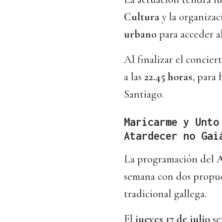
Cultura
y la organizac
urbano
para acceder al
Al finalizar el concie
a las
22.45 horas
, para 
Santiago.
Maricarme y Unto
Atardecer no Gai
La programación del
A
semana con dos propue
tradicional gallega.
El
jueves 17 de julio
se