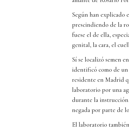
amante de Rosario Por
Según han explicado en 
prescindiendo de la ro
fuese el de ella, espe
genital, la cara, el cue
Sí se localizó semen en
identificó como de u
residente en Madrid q
laboratorio por una ag
durante la instrucció
negada por parte de lo
El laboratorio tambi