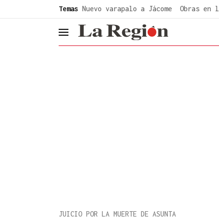
common.go-to-content
Temas
Nuevo varapalo a Jácome
Obras en l
header.menu.open
JUICIO POR LA MUERTE DE ASUNTA