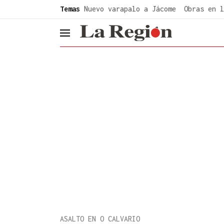
common.go-to-content
Temas
Nuevo varapalo a Jácome
Obras en l
header.menu.open
ASALTO EN O CALVARIO