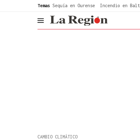
common.go-to-content
Temas
Sequía en Ourense
Incendio en Balt
header.menu.open
CAMBIO CLIMÁTICO