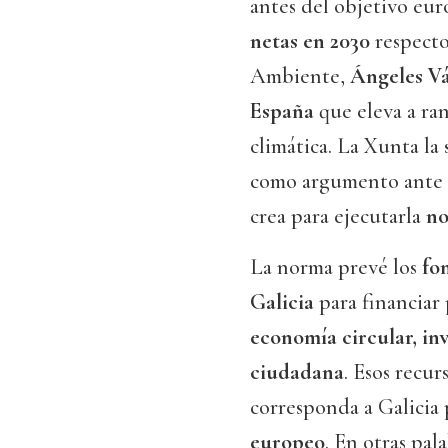
antes del objetivo eu
netas en 2030
respecto
Ambiente,
Ángeles V
España
que eleva a ra
climática. La Xunta la 
como argumento ante 
crea para ejecutarla
no
La norma prevé los
fo
Galicia
para financiar
economía circular, inv
ciudadana
. Esos recu
corresponda a Galicia
europeo
. En otras pal