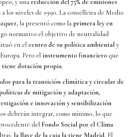
ropeo, y una
reducción del 75% de emisiones
 a los niveles de 1990. La conselleira de Medio
ázquez
, la presentó como la
primera ley en
ngo normativo el objetivo de neutralidad
situó en el
centro de su política ambiental
y
Europa. Pero el
instrumento financiero
que
 tiene dotación propia
.
ndos para la transición climática y circular de
políticas de mitigación y adaptación,
estigación e innovación y sensibilización
rsos deberán integrar, como mínimo, lo que
 procedente del
Fondo Social por el Clima
abras,
la llave de la caja la tiene Madrid
. El