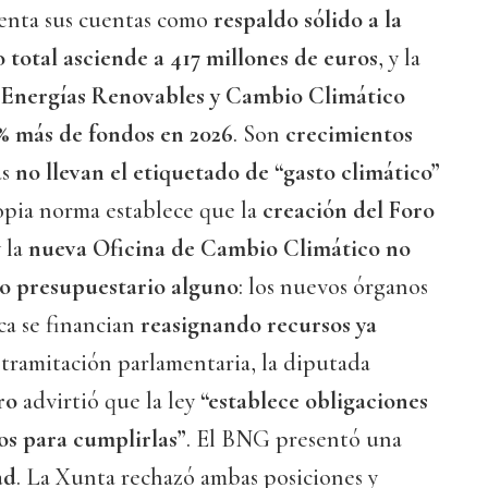
nta sus cuentas como
respaldo sólido a la
 total asciende a 417 millones de euros
, y la
 Energías Renovables y Cambio Climático
% más de fondos en 2026
. Son
crecimientos
as
no llevan el etiquetado de “gasto climático”
ropia norma establece que la
creación del Foro
 la
nueva Oficina de Cambio Climático
no
o presupuestario alguno
: los nuevos órganos
ca se financian
reasignando recursos ya
 tramitación parlamentaria, la diputada
ro
advirtió que la ley
“establece obligaciones
os para cumplirlas”
. El BNG presentó una
ad
. La Xunta rechazó ambas posiciones y