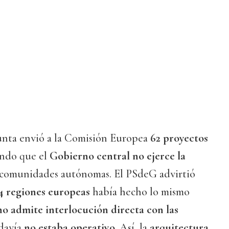
Xunta envió a la Comisión Europea
62 proyectos
ando que el
Gobierno central no ejerce la
 comunidades autónomas. El PSdeG advirtió
4 regiones europeas
había hecho lo mismo
no admite interlocución directa con las
odavía
no estaba operativo
. Así, la
arquitectura