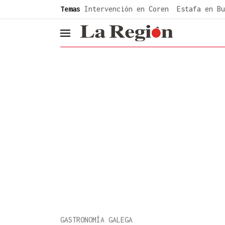
common.go-to-content
Temas
Intervención en Coren
Estafa en Bu
header.menu.open
GASTRONOMÍA GALEGA