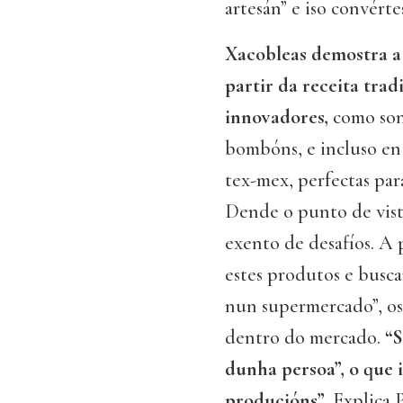
artesán” e iso convért
Xacobleas demostra a 
partir da receita tra
innovadores,
como son 
bombóns, e incluso en 
tex-mex, perfectas par
Dende o punto de vista
exento de desafíos. A 
estes produtos e busc
nun supermercado”, os
dentro do mercado.
“S
dunha persoa”, o que 
producións”
. Explica 