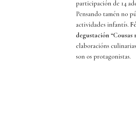
participación de 14 a
Pensando tamén no púb
actividades infantís.
Fó
degustación “Cousas r
elaboracións culinaria
son os protagonistas.