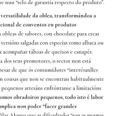
ese nun “selo de garantía respecto do produto”.
versatilidade da oblea, transformándoa a
dicional de conventos en produtos
obleas de sabores, con chocolate para crear
versións salgadas con especias como albaca ou
a acompañar táboas de queixos e canapés.
 dos seus promotores, o sector non está
pesar de que ós consumidores “interésanlles
an cousas que non se encontran habitualmente
 pequenos artesáns enfróntanse a limitacións
omos obradoiros pequenos, todo isto é labor
implica non poder “facer grandes
Pilar Alonso que as dificultades “son as mesmas