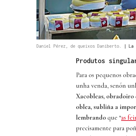
Daniel Pérez, de queixos Daniberto.
|
La 
Produtos singula
Para os pequenos obrad
unha venda, senón unh
Xacobleas, obradoiro 
oblea, subliña a impor
lembrando
que “
as fei
precisamente para poñe