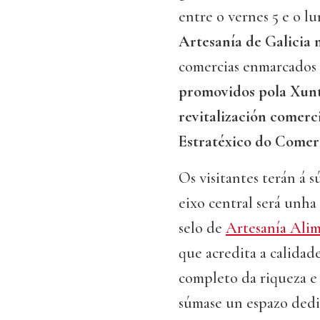
entre o vernes 5 e o 
Artesanía de Galicia 
comercias enmarcados 
promovidos pola Xunt
revitalización comerci
Estratéxico do Comerc
Os visitantes terán á s
eixo central será unha
selo de
Artesanía Alim
que acredita a calida
completo da riqueza e 
súmase un espazo dedi