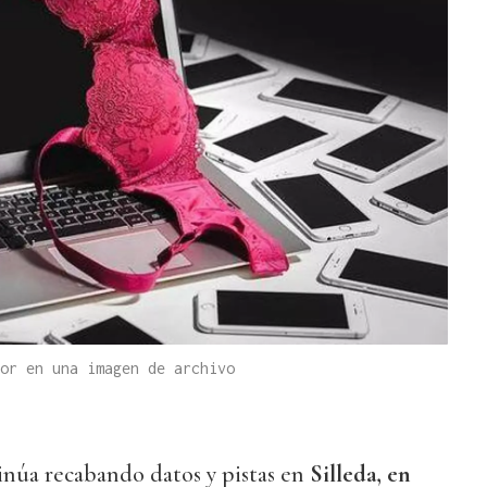
or en una imagen de archivo
núa recabando datos y pistas en
Silleda, en