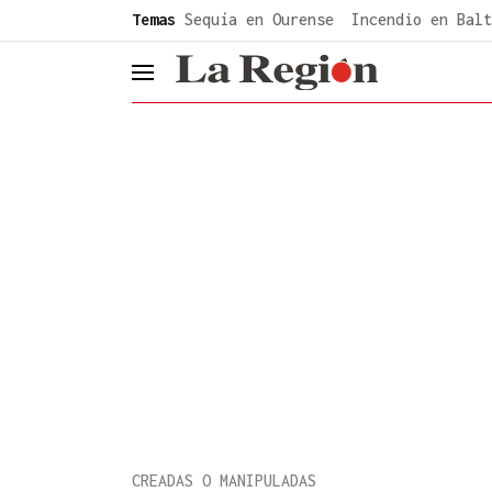
common.go-to-content
Temas
Sequía en Ourense
Incendio en Balt
header.menu.open
CREADAS O MANIPULADAS