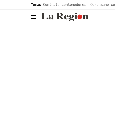
common.go-to-content
Temas
Contrato contenedores
Ourensano co
header.menu.open