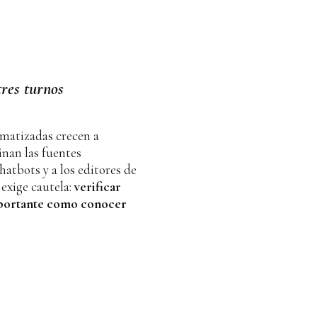
tres turnos
omatizadas crecen a
inan las fuentes
atbots y a los editores de
 exige cautela:
verificar
mportante como conocer