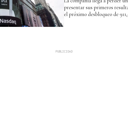
La compañía llega a perder un
presentar sus primeros result
el próximo desbloqueo de 911,