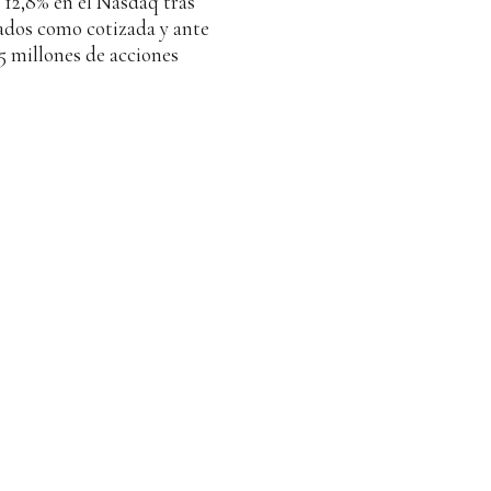
 12,8% en el Nasdaq tras
ados como cotizada y ante
5 millones de acciones