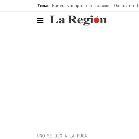
common.go-to-content
Temas
Nuevo varapalo a Jácome
Obras en l
header.menu.open
UNO SE DIO A LA FUGA