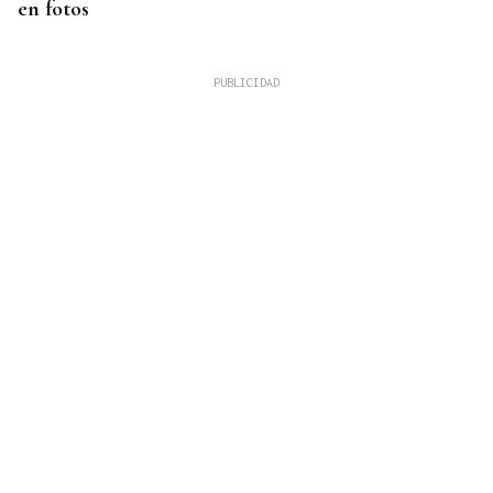
en fotos
ACCIDENTE DE TRÁFICO
Un motorista resulta herido tras sufrir una salida
de vía en Rairiz de Veiga