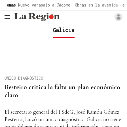
common.go-to-content
Temas
Nuevo varapalo a Jácome
Obras en la avenida de 
header.menu.open
Galicia
ÚNICO DIAGNÓSTICO
Besteiro critica la falta un plan económico
claro
El secretario general del PSdeG, José Ramón Gómez
Besteiro, lanzó un único diagnóstico: Galicia no tiene
un problema de recursos ni de información, tiene un