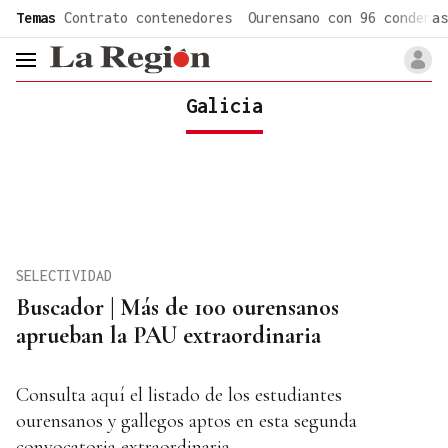
common.go-to-content
Temas
Contrato contenedores
Ourensano con 96 condenas
header.menu.open
Galicia
SELECTIVIDAD
Buscador | Más de 100 ourensanos
aprueban la PAU extraordinaria
Consulta aquí el listado de los estudiantes
ourensanos y gallegos aptos en esta segunda
convocatoria extraordinaria