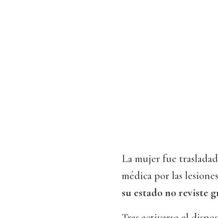
La mujer fue trasladad
médica por las lesione
su estado no reviste 
Tras activarse el disp