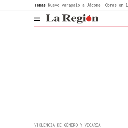
common.go-to-content
Temas
Nuevo varapalo a Jácome
Obras en l
header.menu.open
VIOLENCIA DE GÉNERO Y VICARIA