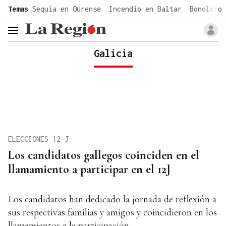
common.go-to-content
Temas
Sequía en Ourense
Incendio en Baltar
Bonoloto 
header.menu.open
Galicia
ELECCIONES 12-J
Los candidatos gallegos coinciden en el
llamamiento a participar en el 12J
Los candidatos han dedicado la jornada de reflexión a
sus respectivas familias y amigos y coincidieron en los
llamamientos a la participación