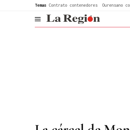
common.go-to-content
Temas
Contrato contenedores
Ourensano co
header.menu.open
La cárcel de Mon