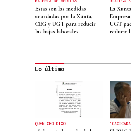
BATERÍA DE MEDIDAS
DIÁLOGO S
Estas son las medidas
La Xunta
acordadas por la Xunta,
Empresar
CEG y UGT para reducir
UGT pac
las bajas laborales
reducir l
Lo último
INCUMPLIMIENTO LEGAL
Turismo veta la “Ruta del
Narcotráfico” de Laureano
Oubiña por no cumplir con
QUEN CHO DIXO
"CACICADA
la Ley de Turismo de