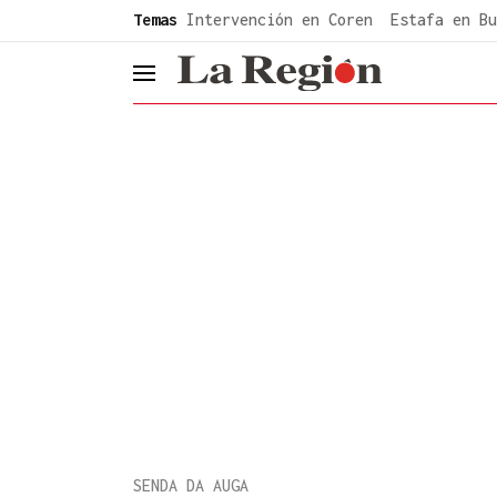
common.go-to-content
Temas
Intervención en Coren
Estafa en Bu
header.menu.open
SENDA DA AUGA