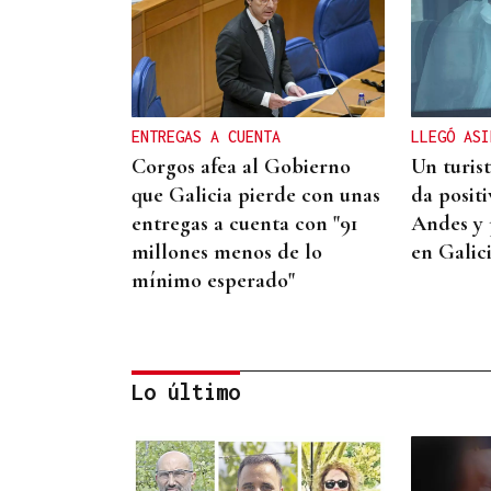
ENTREGAS A CUENTA
LLEGÓ ASI
Corgos afea al Gobierno
Un turis
que Galicia pierde con unas
da posit
entregas a cuenta con "91
Andes y 
millones menos de lo
en Galic
mínimo esperado"
Lo último
CUENTA CON ANTECEDENTES