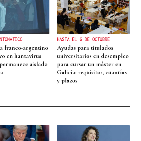
NTOMÁTICO
HASTA EL 6 DE OCTUBRE
ta franco-argentino
Ayudas para titulados
ivo en hantavirus
universitarios en desempleo
permanece aislado
para cursar un máster en
ia
Galicia: requisitos, cuantías
y plazos