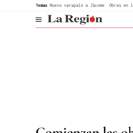
common.go-to-content
Temas
Nuevo varapalo a Jácome
Obras en l
header.menu.open
Comienzan las ob