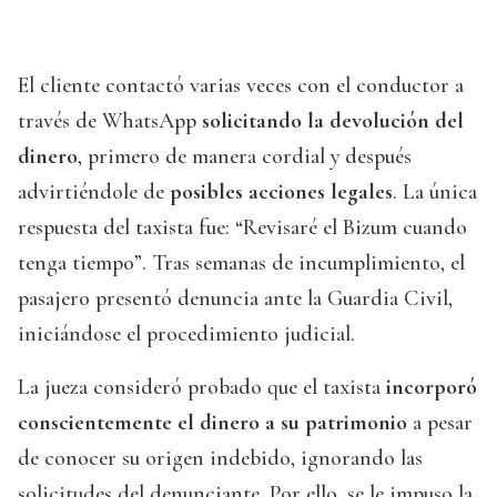
El cliente contactó varias veces con el conductor a
través de WhatsApp
solicitando la devolución del
dinero
, primero de manera cordial y después
advirtiéndole de
posibles acciones legales
. La única
respuesta del taxista fue: “Revisaré el Bizum cuando
tenga tiempo”. Tras semanas de incumplimiento, el
pasajero presentó denuncia ante la Guardia Civil,
iniciándose el procedimiento judicial.
La jueza consideró probado que el taxista
incorporó
conscientemente el dinero a su patrimonio
a pesar
de conocer su origen indebido, ignorando las
solicitudes del denunciante. Por ello, se le impuso la