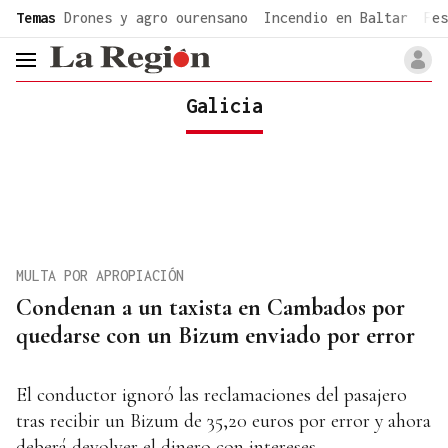
common.go-to-content
Temas
Drones y agro ourensano
Incendio en Baltar
Fes
header.menu.open
Galicia
MULTA POR APROPIACIÓN
Condenan a un taxista en Cambados por
quedarse con un Bizum enviado por error
El conductor ignoró las reclamaciones del pasajero
tras recibir un Bizum de 35,20 euros por error y ahora
deberá devolver el dinero con intereses