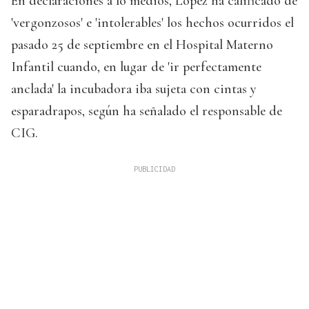
En declaraciones a lo medios, López ha calificado de
'vergonzosos' e 'intolerables' los hechos ocurridos el
pasado 25 de septiembre en el Hospital Materno
Infantil cuando, en lugar de 'ir perfectamente
anclada' la incubadora iba sujeta con cintas y
esparadrapos, según ha señalado el responsable de
CIG.