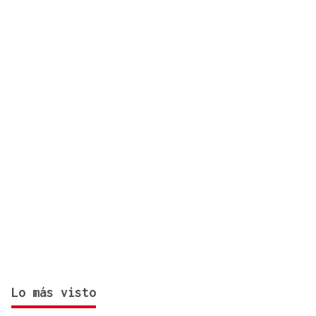
se salda con un herido en una pierna
Lo más visto