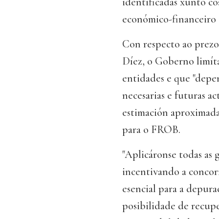
identificadas xunto cos
económico-financeiro
Con respecto ao prez
Díez, o Goberno limíta
entidades e que "depe
necesarias e futuras ac
estimación aproximada 
para o FROB.
"Aplicáronse todas as 
incentivando a concor
esencial para a depur
posibilidade de recup