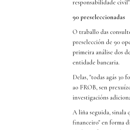
responsabilidade civil"
90 preseleccionadas
O traballo das consult
preselección de 90 op
primeira análise dos 
entidade bancaria.
Delas, "todas agás 30 
ao FROB, sen prexuízo
investigacións adicion
A liña seguida, sinala
financeiro" en forma di