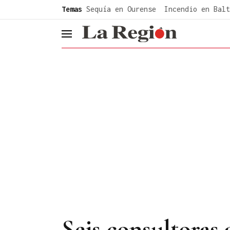
common.go-to-content
Temas
Sequía en Ourense
Incendio en Balt
header.menu.open
Seis consultoras 