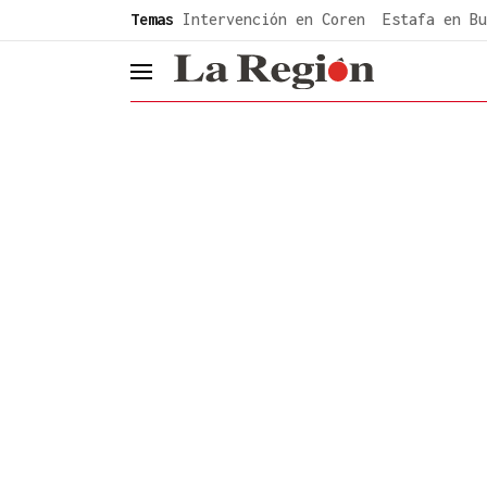
common.go-to-content
Temas
Intervención en Coren
Estafa en Bu
header.menu.open