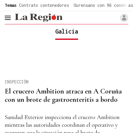
common.go-to-content
Temas
Contrato contenedores
Ourensano con 96 condenas
header.menu.open
Galicia
INSPECCIÓN
El crucero Ambition atraca en A Coruña
con un brote de gastroenteritis a bordo
Sanidad Exterior inspecciona el crucero Ambition
mientras las autoridades coordinan el operativo y
aseguran que la situación pese al brote de