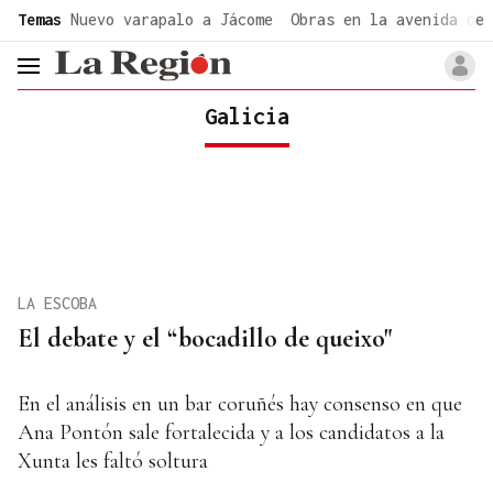
common.go-to-content
Temas
Nuevo varapalo a Jácome
Obras en la avenida de 
header.menu.open
Galicia
LA ESCOBA
El debate y el “bocadillo de queixo"
En el análisis en un bar coruñés hay consenso en que
Ana Pontón sale fortalecida y a los candidatos a la
Xunta les faltó soltura