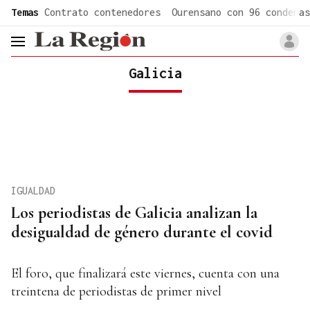
common.go-to-content
Temas
Contrato contenedores
Ourensano con 96 condenas
header.menu.open
Galicia
IGUALDAD
Los periodistas de Galicia analizan la
desigualdad de género durante el covid
El foro, que finalizará este viernes, cuenta con una
treintena de periodistas de primer nivel