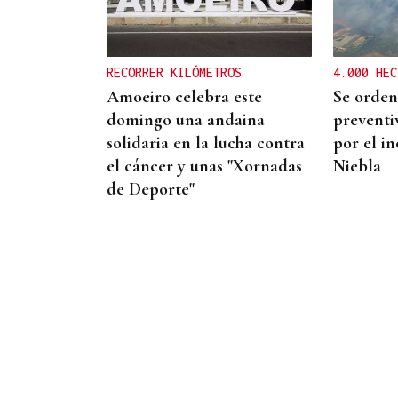
La Xunta, Confederación de
Empresarios de Galicia y
UGT pactan medidas para
RECORRER KILÓMETROS
4.000 HEC
reducir las bajas laborales
Amoeiro celebra este
Se orden
domingo una andaina
preventi
solidaria en la lucha contra
por el in
el cáncer y unas "Xornadas
Niebla
de Deporte"
10
AGO