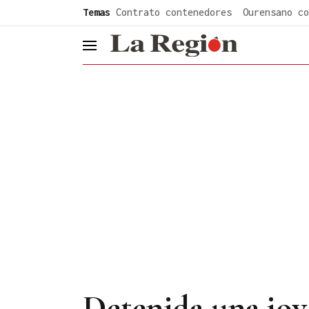
common.go-to-content
Temas
Contrato contenedores
Ourensano co
header.menu.open
Detenida una jov