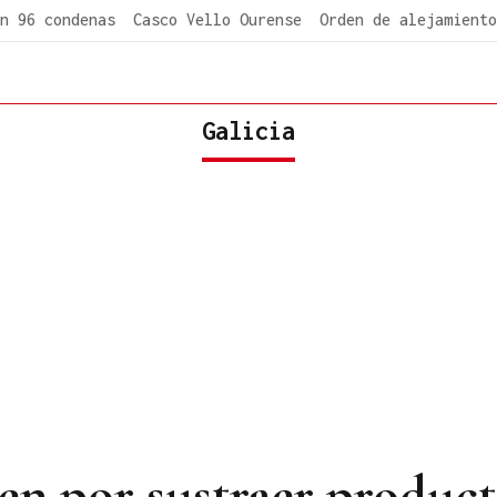
n 96 condenas
Casco Vello Ourense
Orden de alejamiento
Galicia
en por sustraer product