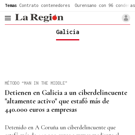
common.go-to-content
Temas
Contrato contenedores
Ourensano con 96 condenas
header.menu.open
Galicia
MÉTODO “MAN IN THE MIDDLE”
Detienen en Galicia a un ciberdelincuente
"altamente activo" que estafó más de
440.000 euros a empresas
Detenido en A Coruña un ciberdelincuente que