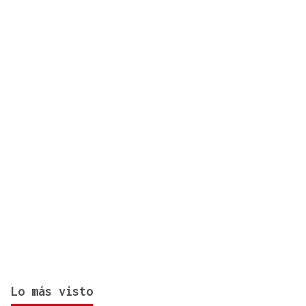
Los ministros Robles, Marlaska, Albares y Bolaños
comparecerán en el Congreso para explicar la
crisis migratoria en Ceuta
Lo más visto