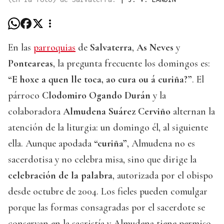
En las
parroquias
de
Salvaterra
,
As Neves
y
Ponteareas
, la pregunta frecuente los domingos es:
“E hoxe a quen lle toca, ao cura ou á curiña?”
. El
párroco
Clodomiro Ogando Durán
y la
colaboradora
Almudena Suárez Cerviño
alternan la
atención de la liturgia: un domingo él, al siguiente
ella. Aunque apodada
“curiña”
, Almudena no es
sacerdotisa y no celebra misa, sino que dirige la
celebración de la palabra
, autorizada por el obispo
desde octubre de 2004. Los fieles pueden comulgar
porque las formas consagradas por el sacerdote se
conservan en la sacristía y Almudena tiene permiso