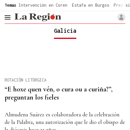
common.go-to-content
Temas
Intervención en Coren
Estafa en Burgos
Previsi
header.menu.open
Galicia
ROTACIÓN LITÚRGICA
“E hoxe quen vén, o cura ou a curiña?”,
preguntan los fieles
Almudena Suárez es colaboradora de la celebración
de la Palabra, una autorización que le dio el obispo de
la diócesis hace 21 años