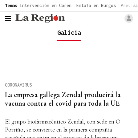
common.go-to-content
Temas
Intervención en Coren
Estafa en Burgos
Previsi
header.menu.open
Galicia
CORONAVIRUS
La empresa gallega Zendal producirá la
vacuna contra el covid para toda la UE
El grupo biofarmacéutico Zendal, con sede en O
Porriño, se convierte en la primera compañía
española que entra en el proceso de fabricar una