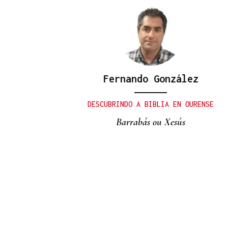
CUENTA CON ANTECEDENTES
Despliegue policial en Redondela por u
Fernando González
hombre atrincherado en su vivienda
DESCUBRINDO A BIBLIA EN OURENSE
Barrabás ou Xesús