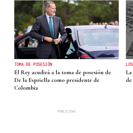
n
TOMA DE POSESIÓN
LOS
El Rey acudirá a la toma de posesión de
La
De la Espriella como presidente de
de
Colombia