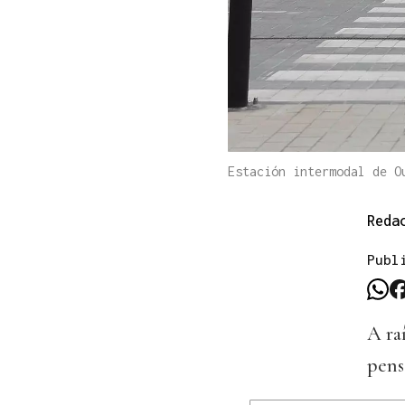
Estación intermodal de O
Reda
Publ
A raí
pens