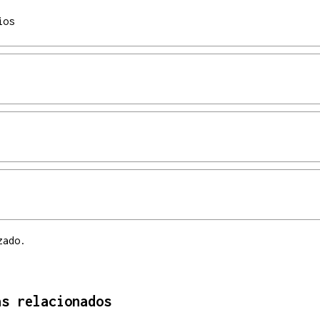
ios
zado.
as relacionados