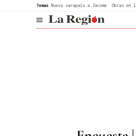
common.go-to-content
Temas
Nuevo varapalo a Jácome
Obras en l
header.menu.open
Encuesta |