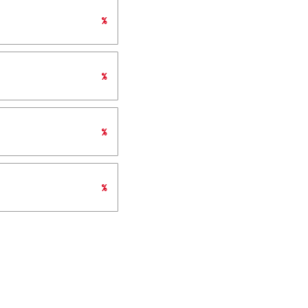
%
%
%
%