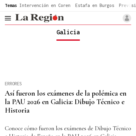
common.go-to-content
Temas
Intervención en Coren
Estafa en Burgos
Previsi
header.menu.open
Galicia
ERRORES
Así fueron los exámenes de la polémica en
la PAU 2026 en Galicia: Dibujo Técnico e
Historia
Conoce cómo fueron los exámenes de Dibujo Técnico