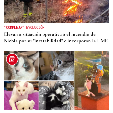
PLANIFICAR CON ANTELACIÓN
Las compañías de autobuses recomiendan
adelantar los desplazamientos para evitar
saturaciones el día del eclipse
"COMPLEJA" EVOLUCIÓN
Elevan a situación operativa 2 el incendio de
Niebla por su "inestabilidad" e incorporan la UME