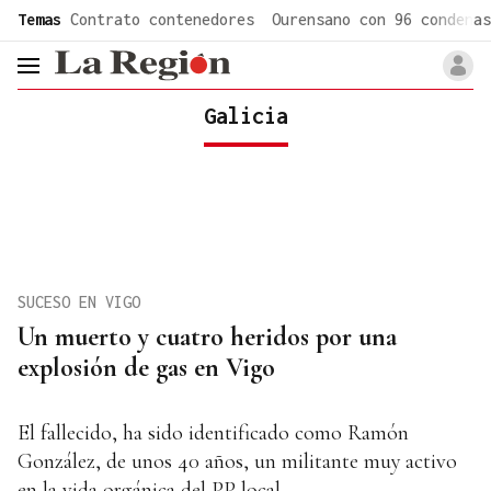
common.go-to-content
Temas
Contrato contenedores
Ourensano con 96 condenas
header.menu.open
Galicia
SUCESO EN VIGO
Un muerto y cuatro heridos por una
explosión de gas en Vigo
El fallecido, ha sido identificado como Ramón
González, de unos 40 años, un militante muy activo
en la vida orgánica del PP local