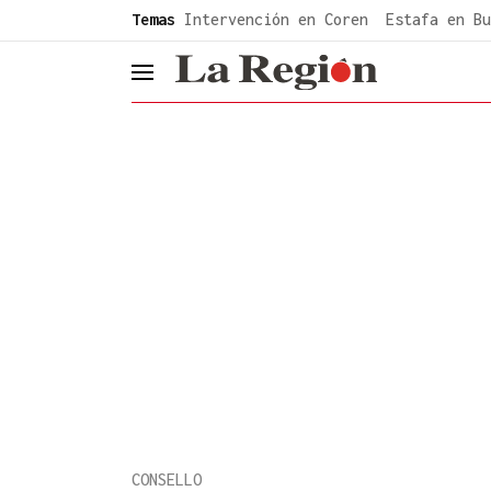
common.go-to-content
Temas
Intervención en Coren
Estafa en Bu
header.menu.open
CONSELLO