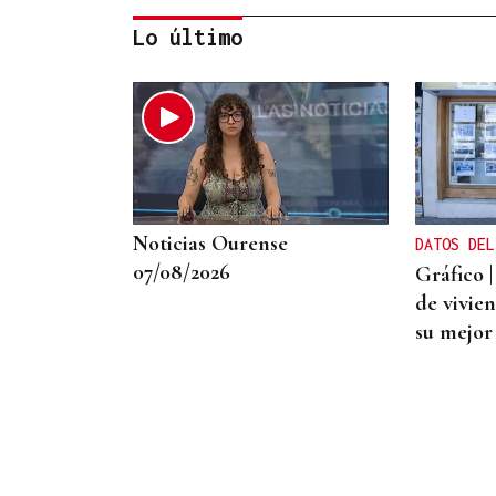
Lo último
ALTA GAMA
El detenido por el atropello
mortal de Bertamiráns viajó
desde Lugo para enfrentar
Noticias Ourense
DATOS DEL
a la víctima
07/08/2026
Gráfico 
de vivie
su mejor