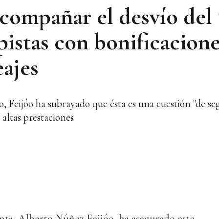
compañar el desvío del 
pistas con bonificacion
ajes
 Feijóo ha subrayado que ésta es una cuestión "de seg
 altas prestaciones
unta, Alberto Núñez Feijóo, ha asegurado este