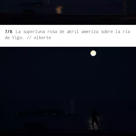
7/8
La superluna rosa de abril ameriza sobre la ría
de Vigo. // Alberte