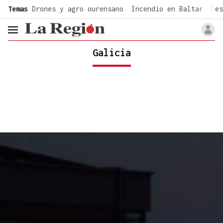
common.go-to-content
Temas
Drones y agro ourensano
Incendio en Baltar
Fes
header.menu.open
Galicia