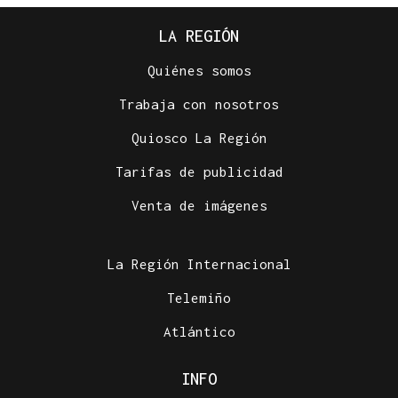
LA REGIÓN
Quiénes somos
Trabaja con nosotros
Quiosco La Región
Tarifas de publicidad
725 PLAZAS EN GALICIA
Venta de imágenes
Récord histórico de plazas de Formación Sanitaria
Especializada en 2027: fechas y claves de la
convocatoria
La Región Internacional
Telemiño
Atlántico
INFO