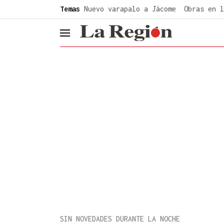
common.go-to-content
Temas
Nuevo varapalo a Jácome
Obras en l
header.menu.open
SIN NOVEDADES DURANTE LA NOCHE