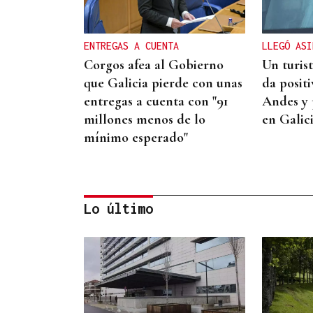
ENTREGAS A CUENTA
LLEGÓ ASI
Corgos afea al Gobierno
Un turis
que Galicia pierde con unas
da posit
entregas a cuenta con "91
Andes y 
millones menos de lo
en Galic
mínimo esperado"
Lo último
CUENTA CON ANTECEDENTES
Despliegue policial en
Redondela por un hombre