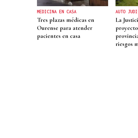
atrincherado en su vivienda
MEDICINA EN CASA
AUTO JUDI
Tres plazas médicas en
La Justic
Ourense para atender
proyecto
pacientes en casa
provinci
riesgos 
Lalo Pavón
O AFIADOR
Un día haberá autobuses