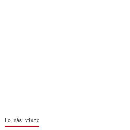
Torneo Internacional Cidade de Ourense
Lo más visto