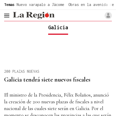
common.go-to-content
Temas
Nuevo varapalo a Jácome
Obras en la avenida de 
header.menu.open
Galicia
200 PLAZAS NUEVAS
Galicia tendrá siete nuevos fiscales
El ministro de la Presidencia, Félix Bolaños, anunció
la creación de 200 nuevas plazas de fiscales a nivel
nacional de las cuales siete serán en Galicia. Por el
momento se desconocen las provincias a las que serán