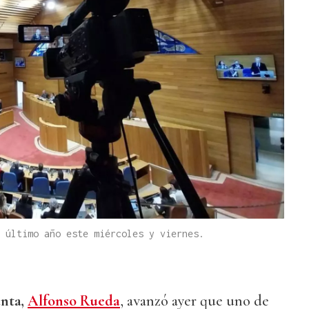
 último año este miércoles y viernes.
unta,
Alfonso Rueda
, avanzó ayer que uno de