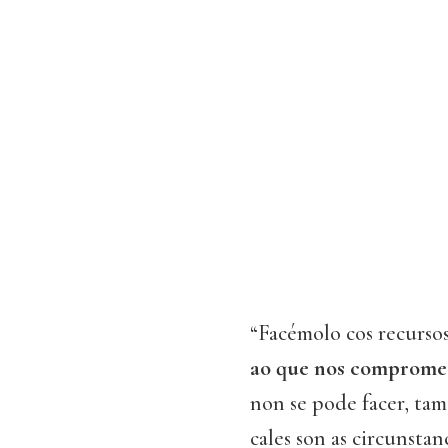
“Facémolo cos recursos
ao que nos comprome
non se pode facer, tam
cales son as circunstanc