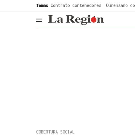
common.go-to-content
Temas
Contrato contenedores
Ourensano co
header.menu.open
COBERTURA SOCIAL