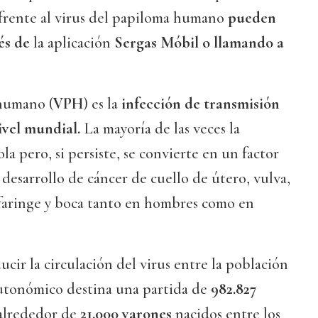
frente al virus del papiloma humano
pueden
vés de
la aplicación
Sergas Móbil o llamando a
 humano (
VPH
) es la
infección de transmisión
vel mundial.
La mayoría de las veces la
ola pero, si persiste, se convierte en un factor
 desarrollo de cáncer de cuello de útero, vulva,
ofaringe y boca tanto en hombres como en
ucir la circulación del virus entre la población
autonómico destina una partida de
982.827
alrededor de
21.000 varones
nacidos entre los