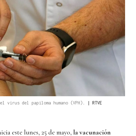
 el virus del papiloma humano (VPH).
|
RTVE
icia este lunes, 25 de mayo,
la vacunación