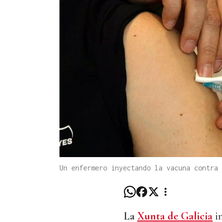
Un enfermero inyectando la vacuna contra
La
Xunta de Galicia
in