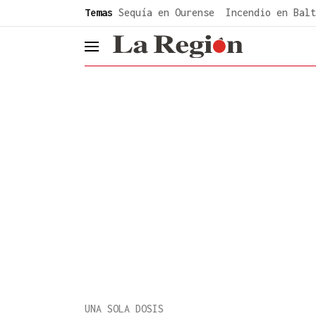
common.go-to-content
Temas
Sequía en Ourense
Incendio en Balt
header.menu.open
UNA SOLA DOSIS