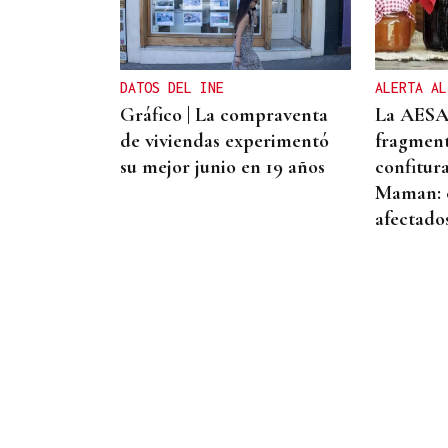
El detenido por el atropello
mortal de Bertamiráns viajó
desde Lugo para enfrentar
DATOS DEL INE
ALERTA AL
a la víctima
Gráfico | La compraventa
La AESA
de viviendas experimentó
fragment
su mejor junio en 19 años
confitur
Maman: e
afectado
ESPACIO SCHENGEN
❌ ✅ Encuesta | ¿Crees que