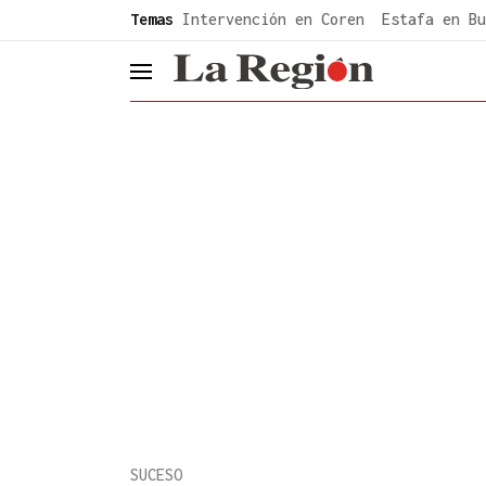
common.go-to-content
Temas
Intervención en Coren
Estafa en Bu
header.menu.open
SUCESO