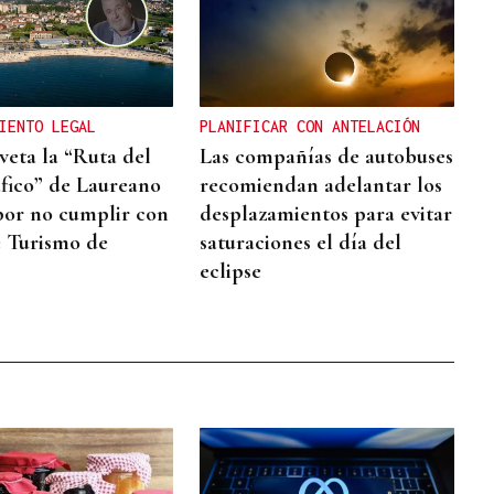
IENTO LEGAL
PLANIFICAR CON ANTELACIÓN
veta la “Ruta del
Las compañías de autobuses
fico” de Laureano
recomiendan adelantar los
or no cumplir con
desplazamientos para evitar
e Turismo de
saturaciones el día del
eclipse