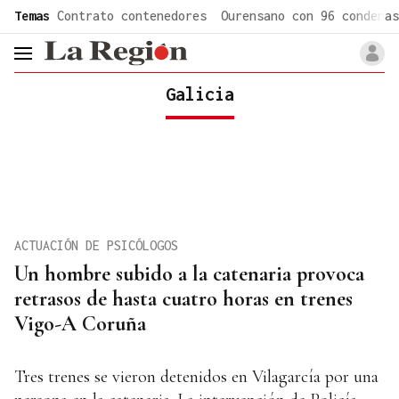
common.go-to-content
Temas
Contrato contenedores
Ourensano con 96 condenas
header.menu.open
Galicia
ACTUACIÓN DE PSICÓLOGOS
Un hombre subido a la catenaria provoca
retrasos de hasta cuatro horas en trenes
Vigo-A Coruña
Tres trenes se vieron detenidos en Vilagarcía por una