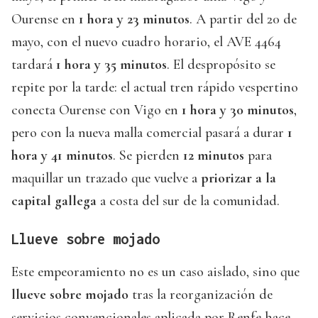
Ourense en
1 hora y 23 minutos
. A partir del 20 de
mayo, con el nuevo cuadro horario, el AVE 4464
tardará
1 hora y 35 minutos
. El despropósito se
repite por la tarde: el actual tren rápido vespertino
conecta Ourense con Vigo en
1 hora y 30 minutos
,
pero con la nueva malla comercial pasará a durar
1
hora y 41 minutos
. Se pierden
12 minutos
para
maquillar un trazado que vuelve a
priorizar a la
capital gallega
a costa del sur de la comunidad.
Llueve sobre mojado
Este empeoramiento no es un caso aislado, sino que
llueve sobre mojado
tras la reorganización de
servicios convencionales aplicada por Renfe hace