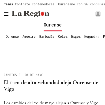
common.go-to-content
Temas
Contrato contenedores
Ourensano con 96 condenas
header.menu.open
Ourense
Ourense
Amoeiro
Barbadás
Coles
Esgos
Nogueira
P
CAMBIOS EL 20 DE MAYO
El tren de alta velocidad aleja Ourense de
Vigo
Los cambios del 20 de mayo alejan a Ourense y Vigo