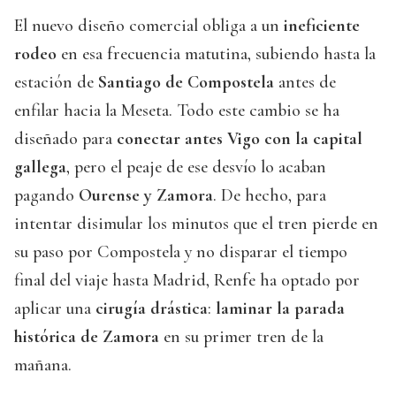
El nuevo diseño comercial obliga a un
ineficiente
rodeo
en esa frecuencia matutina, subiendo hasta la
estación de
Santiago de Compostela
antes de
enfilar hacia la Meseta. Todo este cambio se ha
diseñado para
conectar antes Vigo con la capital
gallega
, pero el peaje de ese desvío lo acaban
pagando
Ourense y Zamora
. De hecho, para
intentar disimular los minutos que el tren pierde en
su paso por Compostela y no disparar el tiempo
final del viaje hasta Madrid, Renfe ha optado por
aplicar una
cirugía drástica
:
laminar la parada
histórica de Zamora
en su primer tren de la
mañana.