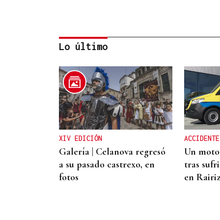
Lo último
INCUMPLIMIENTO LEGAL
Turismo veta la “Ruta del
Narcotráfico” de Laureano
Oubiña por no cumplir con
XIV EDICIÓN
ACCIDENTE
la Ley de Turismo de
Galería | Celanova regresó
Un motor
Galicia
a su pasado castrexo, en
tras sufr
fotos
en Rairi