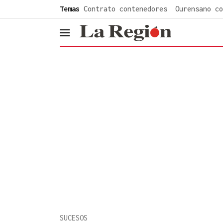
common.go-to-content
Temas
Contrato contenedores
Ourensano co
header.menu.open
SUCESOS