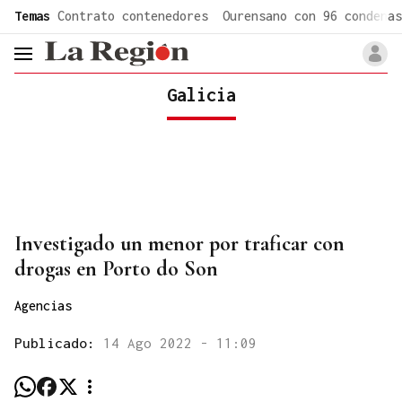
common.go-to-content
Temas
Contrato contenedores
Ourensano con 96 condenas
header.menu.open
Galicia
Investigado un menor por traficar con
drogas en Porto do Son
Agencias
Publicado:
14 Ago 2022 - 11:09