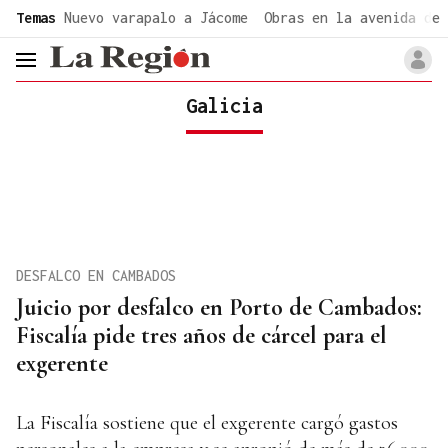
common.go-to-content
Temas
Nuevo varapalo a Jácome
Obras en la avenida de 
header.menu.open
Galicia
DESFALCO EN CAMBADOS
Juicio por desfalco en Porto de Cambados:
Fiscalía pide tres años de cárcel para el
exgerente
La Fiscalía sostiene que el exgerente cargó gastos