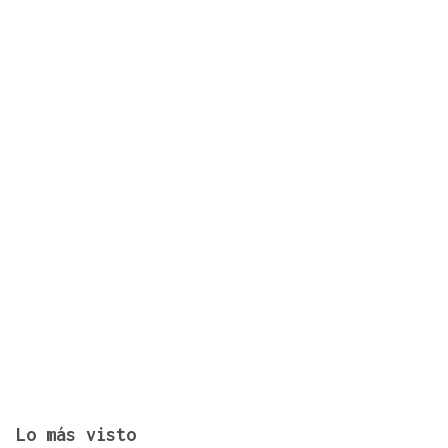
Chile y Venezuela retoman sus relaciones
consulares tras dos años de ruptura
Lo más visto