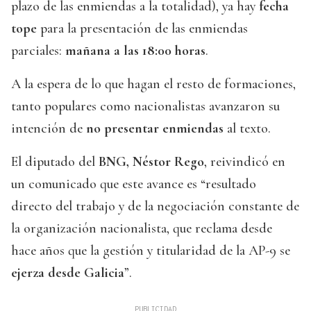
plazo de las enmiendas a la totalidad), ya hay
fecha
tope
para la presentación de las enmiendas
parciales:
mañana a las 18:00 horas
.
A la espera de lo que hagan el resto de formaciones,
tanto populares como nacionalistas avanzaron su
intención de
no presentar enmiendas
al texto.
El diputado del
BNG, Néstor Rego
, reivindicó en
un comunicado que este avance es “resultado
directo del trabajo y de la negociación constante de
la organización nacionalista, que reclama desde
hace años que la gestión y titularidad de la AP-9 se
ejerza desde Galicia
”.