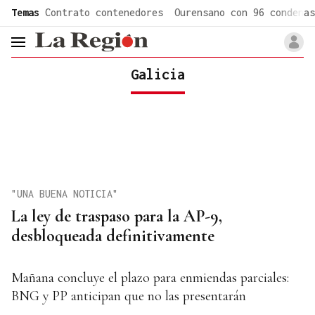
common.go-to-content
Temas
Contrato contenedores
Ourensano con 96 condenas
header.menu.open
Galicia
"UNA BUENA NOTICIA"
La ley de traspaso para la AP-9,
desbloqueada definitivamente
Mañana concluye el plazo para enmiendas parciales:
BNG y PP anticipan que no las presentarán