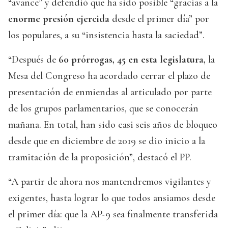
“avance” y defendió que ha sido posible “gracias a la
enorme presión ejercida
desde el primer día” por
los populares, a su “insistencia hasta la saciedad”.
“Después de
60 prórrogas, 45 en esta legislatura,
la
Mesa del Congreso ha acordado cerrar el plazo de
presentación de enmiendas al articulado por parte
de los grupos parlamentarios, que se conocerán
mañana. En total, han sido casi seis años de bloqueo
desde que en diciembre de 2019 se dio inicio a la
tramitación de la proposición”, destacó el PP.
“A partir de ahora nos mantendremos vigilantes y
exigentes, hasta lograr lo que todos ansiamos desde
el primer día: que la AP-9 sea finalmente transferida